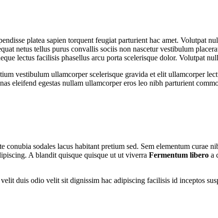
spendisse platea sapien torquent feugiat parturient hac amet. Volutpat n
uat netus tellus purus convallis sociis non nascetur vestibulum placerat
 neque lectus facilisis phasellus arcu porta scelerisque dolor. Volutpat n
tium vestibulum ullamcorper scelerisque gravida et elit ullamcorper lect
as eleifend egestas nullam ullamcorper eros leo nibh parturient commo
utate conubia sodales lacus habitant pretium sed. Sem elementum curae n
ipiscing. A blandit quisque quisque ut ut viverra
Fermentum libero
a 
nt velit duis odio velit sit dignissim hac adipiscing facilisis id incept