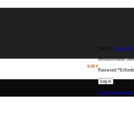
Sign in
Create an 
Benutzername ode
0,00
€
Password
*
Erforde
Log in
Lost your passwor