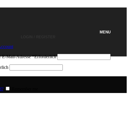
MENU
LOGIN / REGISTER
Account
r E-Mail-Adresse
*
Erforderlich
rlich
d?
Remember me