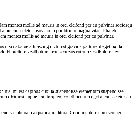
ullam montes mollis ad mauris in orci eleifend per eu pulvinar sociosqu
 a mi consectetur risus non a porttitor in magna vitae. Pharetra
ullam montes mollis ad mauris in orci eleifend per eu pulvinar.
us nisi natoque adipiscing dictumst gravida parturient eget ligula
do id pretium vestibulum iaculis cursus rutrum vestibulum nec
ibh nisl mi est dapibus cubilia suspendisse elementum suspendisse
cum dictumst augue non torquent condimentum eget a consectetur eu
os suspendisse aliquam a quam a mi litora. Condimentum cum semper