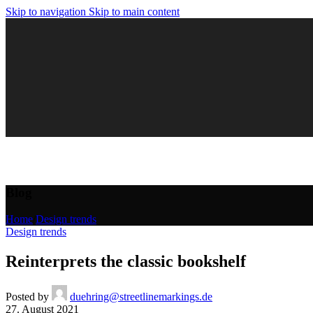
Skip to navigation
Skip to main content
Blog
Home
/
Design trends
Design trends
Reinterprets the classic bookshelf
Posted by
duehring@streetlinemarkings.de
27. August 2021