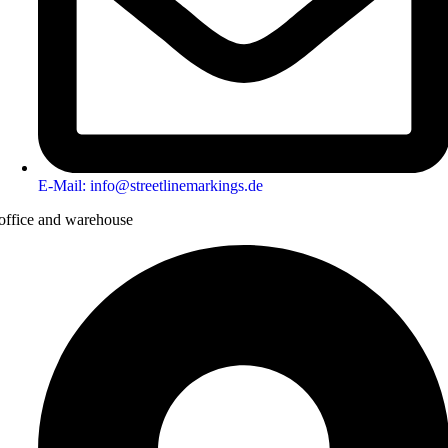
E-Mail: info@streetlinemarkings.de
office and warehouse