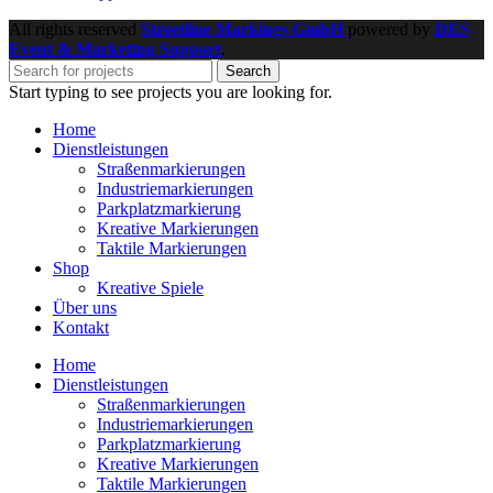
All rights reserved
Streetline Markings GmbH
powered
by
DES
Event & Marketing Support
.
Search
Start typing to see projects you are looking for.
Home
Dienstleistungen
Straßenmarkierungen
Industriemarkierungen
Parkplatzmarkierung
Kreative Markierungen
Taktile Markierungen
Shop
Kreative Spiele
Über uns
Kontakt
Home
Dienstleistungen
Straßenmarkierungen
Industriemarkierungen
Parkplatzmarkierung
Kreative Markierungen
Taktile Markierungen