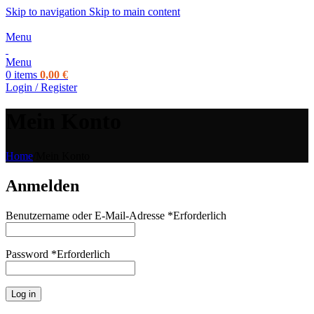
Skip to navigation
Skip to main content
Menu
Menu
0
items
0,00
€
Login / Register
Mein Konto
Home
/
Mein Konto
Anmelden
Benutzername oder E-Mail-Adresse
*
Erforderlich
Password
*
Erforderlich
Log in