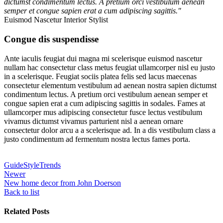
dictumst condimentum lectus. A pretium orci vestibulum aenean
semper et congue sapien erat a cum adipiscing sagittis."
Euismod Nascetur
Interior Stylist
Congue dis suspendisse
Ante iaculis feugiat dui magna mi scelerisque euismod nascetur
nullam hac consectetur class metus feugiat ullamcorper nisl eu justo
in a scelerisque. Feugiat sociis platea felis sed lacus maecenas
consectetur elementum vestibulum ad aenean nostra sapien dictumst
condimentum lectus. A pretium orci vestibulum aenean semper et
congue sapien erat a cum adipiscing sagittis in sodales. Fames at
ullamcorper mus adipiscing consectetur fusce lectus vestibulum
vivamus dictumst vivamus parturient nisl a aenean ornare
consectetur dolor arcu a a scelerisque ad. In a dis vestibulum class a
justo condimentum ad fermentum nostra lectus fames porta.
Guide
Style
Trends
Newer
New home decor from John Doerson
Back to list
Related Posts