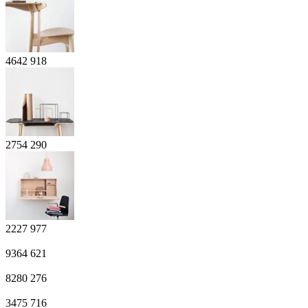
4642
918
2754
290
2227
977
9364
621
8280
276
3475
716