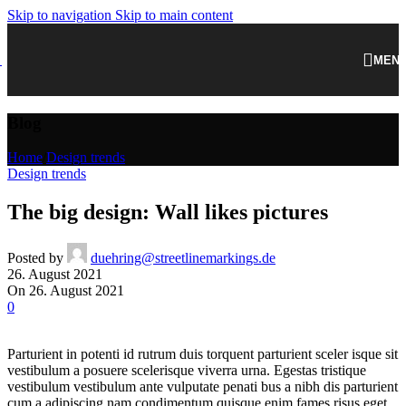
Skip to navigation
Skip to main content
MEN
Blog
Home
/
Design trends
Design trends
The big design: Wall likes pictures
Posted by
duehring@streetlinemarkings.de
26. August 2021
On 26. August 2021
0
Parturient in potenti id rutrum duis torquent parturient sceler isque sit
vestibulum a posuere scelerisque viverra urna. Egestas tristique
vestibulum vestibulum ante vulputate penati bus a nibh dis parturient
cum a adipiscing nam condimentum quisque enim fames risus eget.