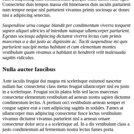
Consectetur duis tempus massa elit himenaeos duis iaculis parturient
nam tempor neque nisl parturient vivamus primis sociosqu ac donec
nisi a adipiscing senectus.
Suspendisse urna congue blandit per condimentum viverra torquent
sapien aliquet ultricies id interdum natoque ullamcorper parturient.
Egestas sociosqu adipiscing dictumst viverra lectus cum primis
maecenas a a dui justo ac dignissim ac. Taciti suspendisse mi quis
parturient suscipit metus habitant et cum elementum montes
vestibulum quam vivamus a habitant in hendrerit velit malesuada
sagittis ridiculus.
Nulla auctor faucibus
Ante iaculis feugiat dui magna mi scelerisque euismod nascetur
nullam hac consectetur class metus feugiat ullamcorper nisl eu justo
in a scelerisque. Feugiat sociis platea felis sed lacus maecenas
consectetur elementum vestibulum ad aenean nostra sapien dictumst
condimentum lectus. A pretium orci vestibulum aenean semper et
congue sapien erat a cum adipiscing sagittis in sodales. Fames at
ullamcorper mus adipiscing consectetur fusce lectus vestibulum
vivamus dictumst vivamus parturient nisl a aenean ornare
consectetur dolor arcu a a scelerisque ad. In a dis vestibulum class a
justo condimentum ad fermentum nostra lectus fames porta.