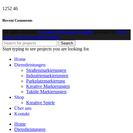
1252
46
Recent Comments
All rights reserved
Streetline Markings GmbH
powered
by
DES
Event & Marketing Support
.
Search
Start typing to see projects you are looking for.
Home
Dienstleistungen
Straßenmarkierungen
Industriemarkierungen
Parkplatzmarkierung
Kreative Markierungen
Taktile Markierungen
Shop
Kreative Spiele
Über uns
Kontakt
Home
Dienstleistungen