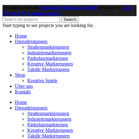
All rights reserved
Streetline Markings GmbH
powered
by
DES
Event & Marketing Support
.
Search
Start typing to see projects you are looking for.
Home
Dienstleistungen
Straßenmarkierungen
Industriemarkierungen
Parkplatzmarkierung
Kreative Markierungen
Taktile Markierungen
Shop
Kreative Spiele
Über uns
Kontakt
Home
Dienstleistungen
Straßenmarkierungen
Industriemarkierungen
Parkplatzmarkierung
Kreative Markierungen
Taktile Markierungen