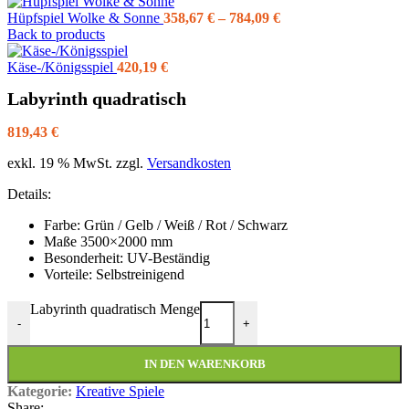
Hüpfspiel Wolke & Sonne
358,67
€
–
784,09
€
Back to products
Käse-/Königsspiel
420,19
€
Labyrinth quadratisch
819,43
€
exkl. 19 % MwSt.
zzgl.
Versandkosten
Details:
Farbe: Grün / Gelb / Weiß / Rot / Schwarz
Maße 3500×2000 mm
Besonderheit: UV-Beständig
Vorteile: Selbstreinigend
Labyrinth quadratisch Menge
-
+
IN DEN WARENKORB
Kategorie:
Kreative Spiele
Share: