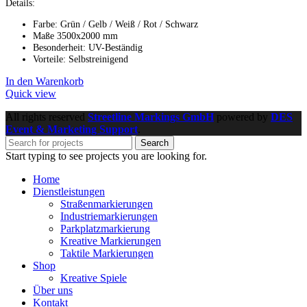
Details:
Farbe: Grün / Gelb / Weiß / Rot / Schwarz
Maße 3500x2000 mm
Besonderheit: UV-Beständig
Vorteile: Selbstreinigend
In den Warenkorb
Quick view
All rights reserved
Streetline Markings GmbH
powered
by
DES
Event & Marketing Support
.
Search
Start typing to see projects you are looking for.
Home
Dienstleistungen
Straßenmarkierungen
Industriemarkierungen
Parkplatzmarkierung
Kreative Markierungen
Taktile Markierungen
Shop
Kreative Spiele
Über uns
Kontakt