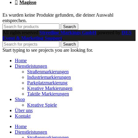
Magisso
Es wurden keine Produkte gefunden, die deiner Auswahl
entsprechen.
Search
All rights reserved
Streetline Markings GmbH
powered
by
DES
Event & Marketing Support
.
Search
Start typing to see projects you are looking for.
Home
Dienstleistungen
Straßenmarkierungen
Industriemarkierungen
Parkplatzmarkierung
Kreative Markierungen
Taktile Markierungen
Shop
Kreative Spiele
Über uns
Kontakt
Home
Dienstleistungen
Straßenmarkierungen