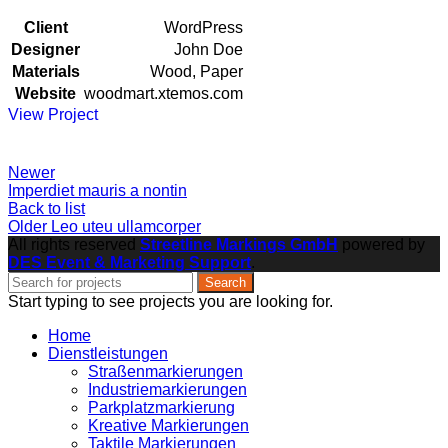
Client
WordPress
Designer
John Doe
Materials
Wood, Paper
Website
woodmart.xtemos.com
View Project
Newer
Imperdiet mauris a nontin
Back to list
Older
Leo uteu ullamcorper
All rights reserved
Streetline Markings GmbH
powered
by
DES Event & Marketing Support
.
Search
Start typing to see projects you are looking for.
Home
Dienstleistungen
Straßenmarkierungen
Industriemarkierungen
Parkplatzmarkierung
Kreative Markierungen
Taktile Markierungen