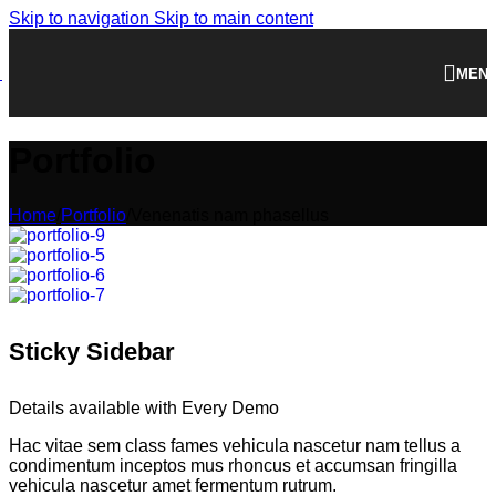
Skip to navigation
Skip to main content
MEN
Portfolio
Home
/
Portfolio
/
Venenatis nam phasellus
Sticky Sidebar
Details available with Every Demo
Hac vitae sem class fames vehicula nascetur nam tellus a
condimentum inceptos mus rhoncus et accumsan fringilla
vehicula nascetur amet fermentum rutrum.